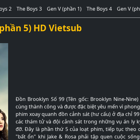
oys 2
The Boys 3
Gen V (phần 1)
The Boys 4
Gen V (ph
phần 5) HD Vietsub
Đồn Brooklyn Số 99 (Tên gốc: Brooklyn Nine-Nine) 
cùng thành công và được đặc biệt yêu mến vì phong c
phim xoay quanh đồn cảnh sát (hư cấu) ở địa chỉ 9
các thám tử và đội cảnh sát trong những vụ án ly 
đỡ. Đây là phần thứ 5 của loạt phim, tiếp tục theo
"bất ổn" khi Jake & Rosa phải tập quen cuộc sống.