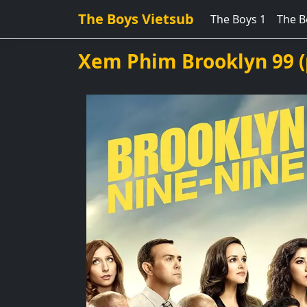
The Boys Vietsub
The Boys 1
The B
Xem Phim Brooklyn 99 (